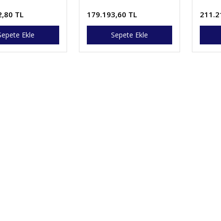
NESİL)
NESİL
2,80 TL
179.193,60 TL
211.2
Sepete Ekle
Sepete Ekle