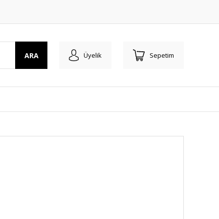
ARA
Üyelik
Sepetim