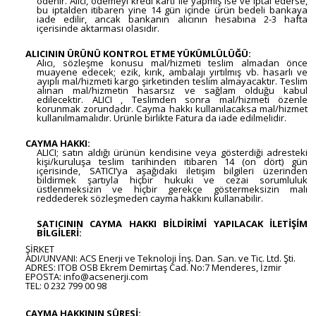
ödenir. Alıcı, ödemeyi kredi kartı ile yapmış ise ve iptal ederse,
bu iptalden itibaren yine 14 gün içinde ürün bedeli bankaya
iade edilir, ancak bankanın alıcının hesabına 2-3 hafta
içerisinde aktarması olasıdır.
ALICININ ÜRÜNÜ KONTROL ETME YÜKÜMLÜLÜĞÜ:
Alıcı, sözleşme konusu mal/hizmeti teslim almadan önce
muayene edecek; ezik, kırık, ambalajı yırtılmış vb. hasarlı ve
ayıplı mal/hizmeti kargo şirketinden teslim almayacaktır. Teslim
alınan mal/hizmetin hasarsız ve sağlam olduğu kabul
edilecektir. ALICI , Teslimden sonra mal/hizmeti özenle
korunmak zorundadır. Cayma hakkı kullanılacaksa mal/hizmet
kullanılmamalıdır. Ürünle birlikte Fatura da iade edilmelidir.
CAYMA HAKKI:
ALICI; satın aldığı ürünün kendisine veya gösterdiği adresteki
kişi/kuruluşa teslim tarihinden itibaren 14 (on dört) gün
içerisinde, SATICI’ya aşağıdaki iletişim bilgileri üzerinden
bildirmek şartıyla hiçbir hukuki ve cezai sorumluluk
üstlenmeksizin ve hiçbir gerekçe göstermeksizin malı
reddederek sözleşmeden cayma hakkını kullanabilir.
SATICININ CAYMA HAKKI BİLDİRİMİ YAPILACAK İLETİŞİM
BİLGİLERİ:
ŞİRKET
ADI/UNVANI: ACS Enerji ve Teknoloji İnş. Dan. San. ve Tic. Ltd. Şti.
ADRES: ITOB OSB Ekrem Demirtaş Cad. No:7 Menderes, İzmir
EPOSTA: info@acsenerji.com
TEL: 0 232 799 00 98
CAYMA HAKKININ SÜRESİ: