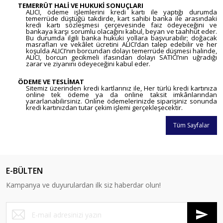
TEMERRÜT HALİ VE HUKUKİ SONUÇLARI
ALICI, ödeme işlemlerini kredi kartı ile yaptığı durumda
temerrüde düştüğü takdirde, kart sahibi banka ile arasındaki
kredi kartı sözleşmesi çerçevesinde faiz ödeyeceğini ve
bankaya karşı sorumlu olacağını kabul, beyan ve taahhüt eder.
Bu durumda ilgili banka hukuki yollara başvurabilir; doğacak
masrafları ve vekâlet ücretini ALICI’dan talep edebilir ve her
koşulda ALICI’nın borcundan dolayı temerrüde düşmesi halinde,
ALICI, borcun gecikmeli ifasından dolayı SATICI’nın uğradığı
zarar ve ziyanını ödeyeceğini kabul eder.
ÖDEME VE TESLİMAT
Sitemiz üzerinden kredi kartlarınız ile, Her türlü kredi kartınıza
online tek ödeme ya da online taksit imkânlarından
yararlanabilirsiniz. Online ödemelerinizde siparişiniz sonunda
kredi kartınızdan tutar çekim işlemi gerçekleşecektir.
Tüm Sayfalar
E-BÜLTEN
Kampanya ve duyurulardan ilk siz haberdar olun!