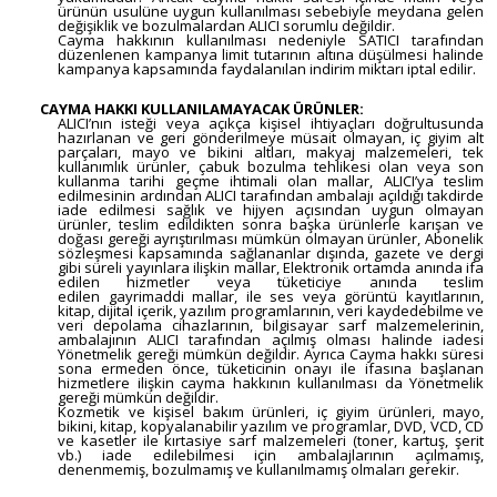
ürünün usulüne uygun kullanılması sebebiyle meydana gelen
değişiklik ve bozulmalardan ALICI sorumlu değildir.
Cayma hakkının kullanılması nedeniyle SATICI tarafından
düzenlenen kampanya limit tutarının altına düşülmesi halinde
kampanya kapsamında faydalanılan indirim miktarı iptal edilir.
CAYMA HAKKI KULLANILAMAYACAK ÜRÜNLER:
ALICI’nın isteği veya açıkça kişisel ihtiyaçları doğrultusunda
hazırlanan ve geri gönderilmeye müsait olmayan, iç giyim alt
parçaları, mayo ve bikini altları, makyaj malzemeleri, tek
kullanımlık ürünler, çabuk bozulma tehlikesi olan veya son
kullanma tarihi geçme ihtimali olan mallar, ALICI’ya teslim
edilmesinin ardından ALICI tarafından ambalajı açıldığı takdirde
iade edilmesi sağlık ve hijyen açısından uygun olmayan
ürünler, teslim edildikten sonra başka ürünlerle karışan ve
doğası gereği ayrıştırılması mümkün olmayan ürünler, Abonelik
sözleşmesi kapsamında sağlananlar dışında, gazete ve dergi
gibi süreli yayınlara ilişkin mallar, Elektronik ortamda anında ifa
edilen hizmetler veya tüketiciye anında teslim
edilen gayrimaddi mallar, ile ses veya görüntü kayıtlarının,
kitap, dijital içerik, yazılım programlarının, veri kaydedebilme ve
veri depolama cihazlarının, bilgisayar sarf malzemelerinin,
ambalajının ALICI tarafından açılmış olması halinde iadesi
Yönetmelik gereği mümkün değildir. Ayrıca Cayma hakkı süresi
sona ermeden önce, tüketicinin onayı ile ifasına başlanan
hizmetlere ilişkin cayma hakkının kullanılması da Yönetmelik
gereği mümkün değildir.
Kozmetik ve kişisel bakım ürünleri, iç giyim ürünleri, mayo,
bikini, kitap, kopyalanabilir yazılım ve programlar, DVD, VCD, CD
ve kasetler ile kırtasiye sarf malzemeleri (toner, kartuş, şerit
vb.) iade edilebilmesi için ambalajlarının açılmamış,
denenmemiş, bozulmamış ve kullanılmamış olmaları gerekir.