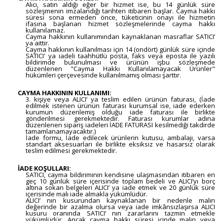
Alıcı, satın aldığı eğer bir hizmet ise, bu 14 günlük süre
sözleşmenin imzalandığı tarihten itibaren başlar. Cayma hakkı
süresi sona ermeden önce, tüketicinin onayı ile hizmetin
ifasına başlanan hizmet sözleşmelerinde cayma hakkı
kullanılamaz.
Cayma hakkının kullanımından kaynaklanan masraflar SATICI’
ya aittir.
Cayma hakkının kullanılması için 14 (ondört) günlük süre içinde
SATICI' ya iadeli taahhütlü posta, faks veya eposta ile yazılı
bildirimde bulunulması ve ürünün işbu sözleşmede
düzenlenen "Cayma Hakkı Kullanılamayacak Ürünler"
hükümleri çerçevesinde kullanılmamış olması şarttır.
CAYMA HAKKININ KULLANIMI:
3. kişiye veya ALICI’ ya teslim edilen ürünün faturası, (İade
edilmek istenen ürünün faturası kurumsal ise, iade ederken
kurumun düzenlemiş olduğu iade faturası ile birlikte
gönderilmesi gerekmektedir. Faturası kurumlar adına
düzenlenen sipariş iadeleri İADE FATURASI kesilmediği takdirde
tamamlanamayacaktır.)
İade formu, İade edilecek ürünlerin kutusu, ambalajı, varsa
standart aksesuarları ile birlikte eksiksiz ve hasarsız olarak
teslim edilmesi gerekmektedir.
İADE KOŞULLARI:
SATICI, cayma bildiriminin kendisine ulaşmasından itibaren en
geç 10 günlük süre içerisinde toplam bedeli ve ALICI’yı borç
altına sokan belgeleri ALICI’ ya iade etmek ve 20 günlük süre
içerisinde malı iade almakla yükümlüdür.
ALICI’ nın kusurundan kaynaklanan bir nedenle malın
değerinde bir azalma olursa veya iade imkânsızlaşırsa ALICI
kusuru oranında SATICI’ nın zararlarını tazmin etmekle
yükümlüdür. Ancak cayma hakkı süresi içinde malın veya