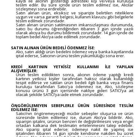
kaydı ile alıcının gösterdiği adresteki kişi ve/veya kuruluşa
teslim edilir. Bu süre içinde ürün teslim edilmez ise, Alıcılar
sözleşmeyi sona erdirebilir.
Satın alınan ürün, eksiksiz ve siparişte belirtilen niteliklere
uygun ve varsa garanti belgesi, kullanım klavuzu gibi belgelerle
teslim edilmek zorundadır.
Satın alınan ürünün satılmasının imkansızlaşması durumunda,
satıcı bu durumu öğrendiğinden itibaren 3 gün içinde yazılı
olarak alıcıya bu durumu bildirmek zorundadır. 14 gün içinde de
toplam bedel Alıcı’ya iade edilmek zorundadır.
SATIN ALINAN ÜRÜN BEDELİ ÖDENMEZ İSE:
Alıcı, satın aldığı ürün bedelini ödemez veya banka kayıtlarında
iptal ederse, Satıcının ürünü teslim yükümlülüğü sona erer.
KREDİ KARTININ YETKİSİZ KULLANIMI İLE YAPILAN
ALIŞVERİŞLER:
Ürün teslim edildikten sonra, alıcının ödeme yaptığı kredi
kartının yetkisiz kişiler tarafından haksız olarak kullanıldığı
tespit edilirse ve satılan ürün bedeli ilgili banka veya finans
kuruluşu tarafından Satıcı'ya ödenmez ise, Alıcı, sözleşme
konusu ürünü 3 gün içerisinde nakliye gideri SATICI’ya ait
olacak şekilde SATICI’ya iade etmek zorundadır.
ÖNGÖRÜLEMEYEN SEBEPLERLE ÜRÜN SÜRESİNDE TESLİM
EDİLEMEZ İSE:
Satıcı’nın öngöremeyeceği mücbir sebepler oluşursa ve ürün
süresinde teslim edilemez ise, durum Alıcı’ya bildirilir. Alıcı,
siparişin iptalini, ürünün benzeri ile değiştirilmesini veya engel
ortadan kalkana dek teslimatın ertelenmesini talep edebilir.
Alıcı siparişi iptal ederse; ödemeyi nakit ile yapmış ise
iptalinden itibaren 14 gün içinde kendisine nakden bu ücret