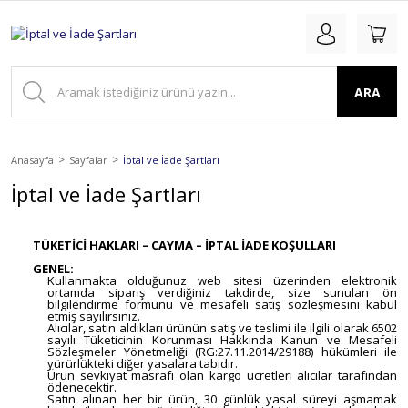
ARA
Anasayfa
Sayfalar
İptal ve İade Şartları
İptal ve İade Şartları
TÜKETİCİ HAKLARI – CAYMA – İPTAL İADE KOŞULLARI
GENEL:
Kullanmakta olduğunuz web sitesi üzerinden elektronik
ortamda sipariş verdiğiniz takdirde, size sunulan ön
bilgilendirme formunu ve mesafeli satış sözleşmesini kabul
etmiş sayılırsınız.
Alıcılar, satın aldıkları ürünün satış ve teslimi ile ilgili olarak 6502
sayılı Tüketicinin Korunması Hakkında Kanun ve Mesafeli
Sözleşmeler Yönetmeliği (RG:27.11.2014/29188) hükümleri ile
yürürlükteki diğer yasalara tabidir.
Ürün sevkiyat masrafı olan kargo ücretleri alıcılar tarafından
ödenecektir.
Satın alınan her bir ürün, 30 günlük yasal süreyi aşmamak