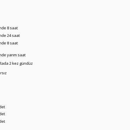
nde 8 saat
nde 24 saat
nde 8 saat
de yarım saat
tada 2 kez gündüz
ırsız
det
det
det