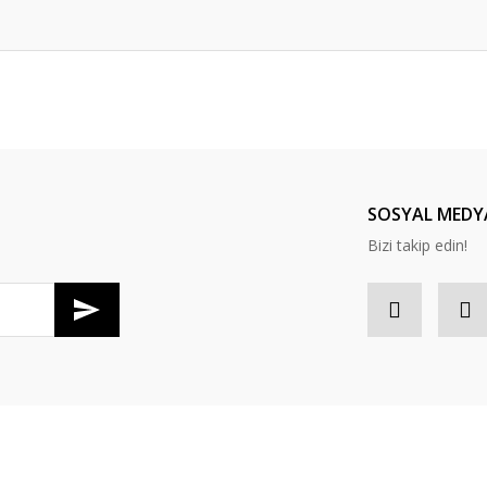
er konularda yetersiz gördüğünüz noktaları öneri formunu kullanarak tarafım
Bu ürüne ilk yorumu siz yapın!
Yorum Yaz
SOSYAL MEDY
Bizi takip edin!
Gönder