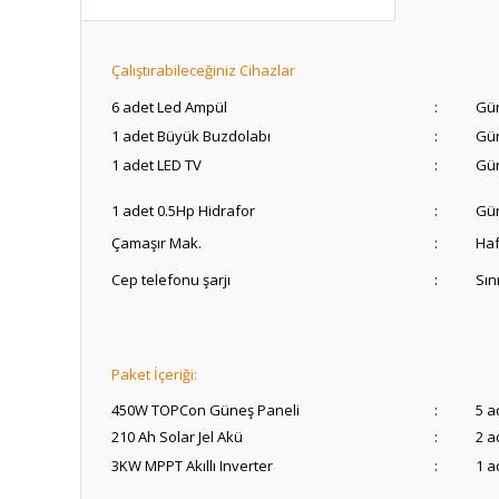
Çalıştırabileceğiniz Cihazlar
6 adet Led Ampül
:
Gü
1 adet Büyük Buzdolabı
:
Gü
1 adet LED TV
:
Gü
1 adet 0.5Hp Hidrafor
:
Gün
Çamaşır Mak.
:
Haf
Cep telefonu şarjı
:
Sın
Paket İçeriği:
450W TOPCon Güneş Paneli
:
5 a
210 Ah Solar Jel Akü
:
2 a
3KW MPPT Akıllı Inverter
:
1 a