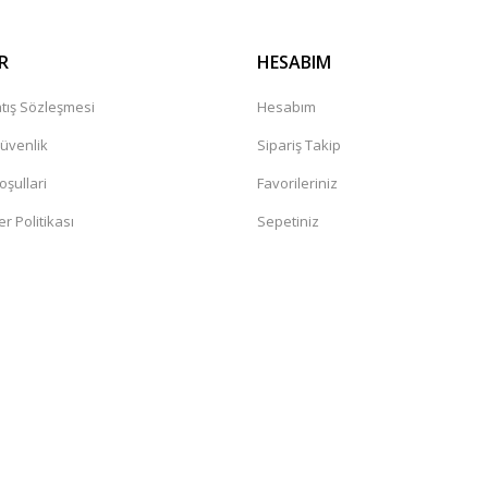
R
HESABIM
tış Sözleşmesi
Hesabım
Güvenlik
Sipariş Takip
oşullari
Favorileriniz
er Politikası
Sepetiniz