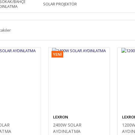
 SOKAK/BAHÇE
SOLAR PROJEKTÖR
DINLATMA
takiler
YENİ
LEXRON
LEXRO
OLAR
2400W SOLAR
1200W
LATMA
AYDINLATMA
AYDI