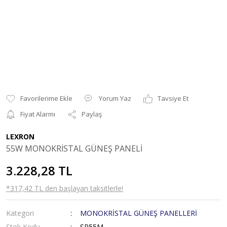
Yorum Yaz
Tavsiye Et
Fiyat Alarmı
Paylaş
LEXRON
55W MONOKRİSTAL GÜNEŞ PANELİ
3.228,28 TL
*317,42 TL den başlayan taksitlerle!
Kategori
MONOKRİSTAL GÜNEŞ PANELLERİ
Stok Kodu
SP55M