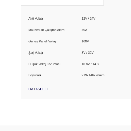
Akü Voltajı
12V / 24V
Maksimum Çalışma Akımı
40A
Güneş Paneli Voltajı
100V
Şarj Voltajı
8V / 32V
Düşük Voltaj Koruması
10.8V / 14.8
Boyutları
219x146x70mm
DATASHEET
Bu ürünün fiyat bilgisi, resim, ürün açıklamalarında ve diğ
Görüş ve önerileriniz için teşekkür ederiz.
Ürün resmi kalitesiz, bozuk veya görüntülenemiyor.