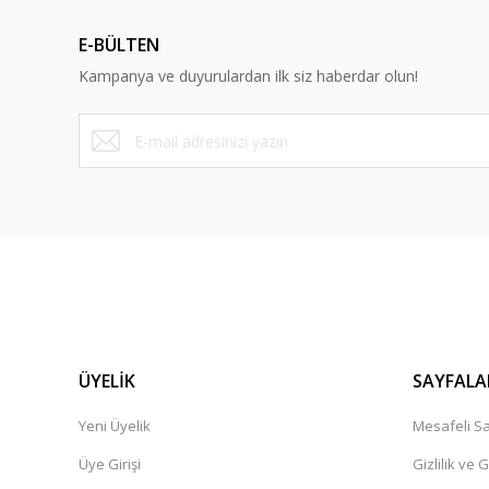
Ürün açıklamasında eksik bilgiler bulunuyor.
E-BÜLTEN
Ürün bilgilerinde hatalar bulunuyor.
Kampanya ve duyurulardan ilk siz haberdar olun!
Ürün fiyatı diğer sitelerden daha pahalı.
Bu ürüne benzer farklı alternatifler olmalı.
ÜYELİK
SAYFALA
Yeni Üyelik
Mesafeli Sa
Üye Girişi
Gizlilik ve 