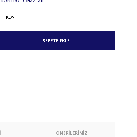
 KONTROL CİHAZLARI
D + KDV
SEPETE EKLE
İ
ÖNERİLERİNİZ