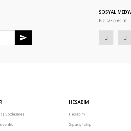
Yorum Yaz
SOSYAL MEDY
Bizi takip edin!
Gönder
R
HESABIM
tış Sözleşmesi
Hesabım
Güvenlik
Sipariş Takip