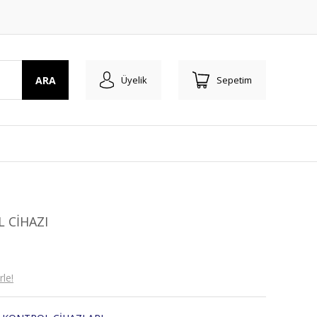
ARA
Üyelik
Sepetim
 CİHAZI
le!