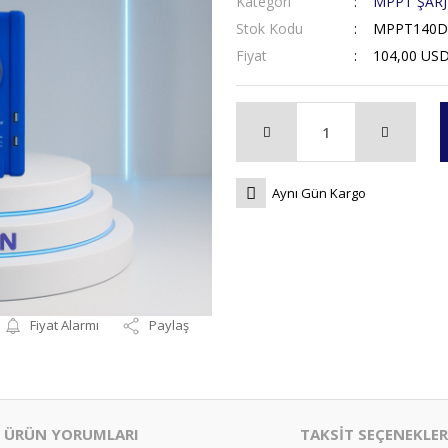
Kategori
MPPT ŞARJ
Stok Kodu
MPPT140D
Fiyat
104,00 US
Aynı Gün Kargo
Fiyat Alarmı
Paylaş
ÜRÜN YORUMLARI
TAKSİT SEÇENEKLER