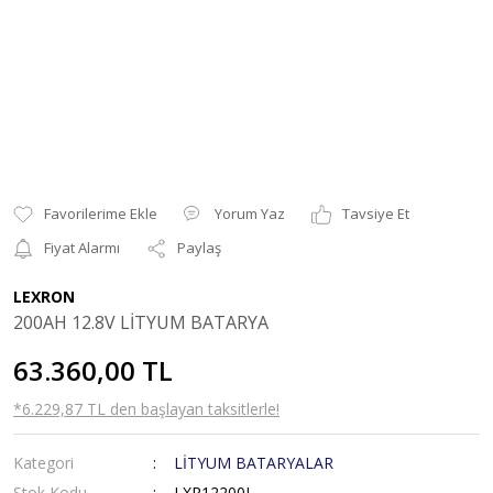
Yorum Yaz
Tavsiye Et
Fiyat Alarmı
Paylaş
LEXRON
200AH 12.8V LİTYUM BATARYA
63.360,00 TL
*6.229,87 TL den başlayan taksitlerle!
Kategori
LİTYUM BATARYALAR
Stok Kodu
LXR12200L