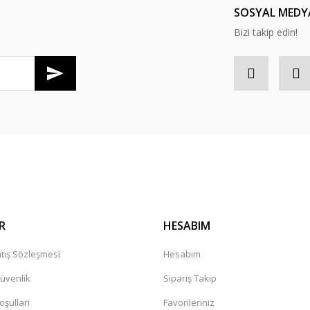
SOSYAL MEDY
Bizi takip edin!
Gönder
R
HESABIM
tış Sözleşmesi
Hesabım
Güvenlik
Sipariş Takip
oşullari
Favorileriniz