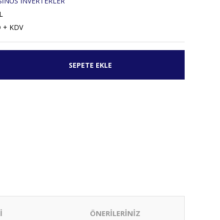
SİNÜS INVERTERLER
L
D + KDV
SEPETE EKLE
İ
ÖNERİLERİNİZ