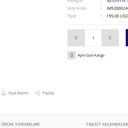
Kategori
MODİFİYE 
Stok Kodu
IMS200024
Fiyat
195,00 US
Aynı Gün Kargo
Fiyat Alarmı
Paylaş
ÜRÜN YORUMLARI
TAKSİT SEÇENEKLER