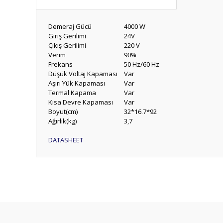
Demeraj Gücü
4000 W
Giriş Gerilimi
24V
Çıkış Gerilimi
220 V
Verim
90%
Frekans
50 Hz/60 Hz
Düşük Voltaj Kapaması
Var
Aşırı Yük Kapaması
Var
Termal Kapama
Var
Kısa Devre Kapaması
Var
Boyut(cm)
32*16.7*92
Ağırlık(kg)
3,7
DATASHEET
Bu ürünün fiyat bilgisi, resim, ürün açıklamalarında ve diğ
Görüş ve önerileriniz için teşekkür ederiz.
Ürün resmi kalitesiz, bozuk veya görüntülenemiyor.
Ürün açıklamasında eksik bilgiler bulunuyor.