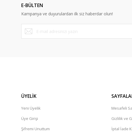
E-BÜLTEN
Ürün bilgilerinde hatalar bulunuyor.
Kampanya ve duyurulardan ilk siz haberdar olun!
Ürün fiyatı diğer sitelerden daha pahalı.
Bu ürüne benzer farklı alternatifler olmalı.
ÜYELİK
SAYFALA
Yeni Üyelik
Mesafeli Sa
Üye Girişi
Gizlilik ve 
Şifremi Unuttum
İptal İade K