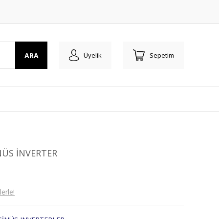
ARA
Üyelik
Sepetim
NÜS İNVERTER
erle!