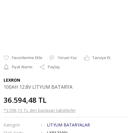
Yorum Yaz
Tavsiye Et
Fiyat Alarmı
Paylaş
LEXRON
100AH 12.8V LİTYUM BATARYA
36.594,48 TL
*3.598,15 TL den başlayan taksitlerle!
Kategori
LİTYUM BATARYALAR
Stok Kodu
LXR12100L