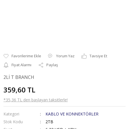
Yorum Yaz
Tavsiye Et
Fiyat Alarmı
Paylaş
2Lİ T BRANCH
359,60 TL
*35,36 TL den başlayan taksitlerle!
Kategori
KABLO VE KONNEKTÖRLER
Stok Kodu
2TB